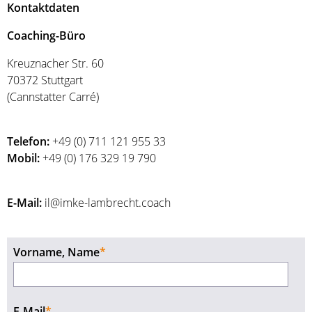
Kontaktdaten
Coaching-Büro
Kreuznacher Str. 60
70372 Stuttgart
(Cannstatter Carré)
Telefon:
+49 (0) 711 121 955 33
Mobil:
+49 (0) 176 329 19 790
E-Mail:
il@imke-lambrecht.coach
Pflichtfeld
Vorname, Name
*
Pflichtfeld
E-Mail
*